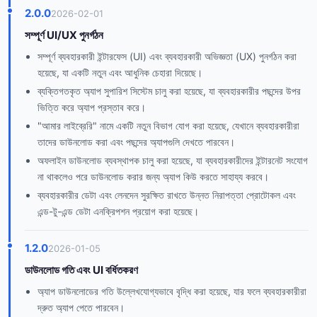
2.0.0
2026-02-01
সম্পূর্ণ UI/UX পুনর্গঠন
সম্পূর্ণ ব্যবহারকারী ইন্টারফেস (UI) এবং ব্যবহারকারী অভিজ্ঞতা (UX) পুনর্গঠন করা
হয়েছে, যা একটি নতুন এবং আধুনিক চেহারা দিয়েছে।
ব্যক্তিগতকৃত অ্যাপ সুপারিশ সিস্টেম চালু করা হয়েছে, যা ব্যবহারকারীর পছন্দের উপর
ভিত্তি করে অ্যাপ প্রস্তাব করে।
"আমার লাইব্রেরি" নামে একটি নতুন বিভাগ যোগ করা হয়েছে, যেখানে ব্যবহারকারীরা
তাদের ডাউনলোড করা এবং পছন্দের অ্যাপগুলি দেখতে পারবেন।
অফলাইন ডাউনলোড ব্যবস্থাপক চালু করা হয়েছে, যা ব্যবহারকারীদের ইন্টারনেট সংযোগ
না থাকলেও পরে ডাউনলোড করার জন্য অ্যাপ কিউ করতে সাহায্য করবে।
ব্যবহারকারীর ডেটা এবং লেনদেন সুরক্ষিত রাখতে উন্নত নিরাপত্তা প্রোটোকল এবং
এন্ড-টু-এন্ড ডেটা এনক্রিপশন প্রয়োগ করা হয়েছে।
1.2.0
2026-01-05
ডাউনলোড গতি এবং UI বর্ধিতকরণ
অ্যাপ ডাউনলোডের গতি উল্লেখযোগ্যভাবে বৃদ্ধি করা হয়েছে, যার ফলে ব্যবহারকারীরা
দ্রুত অ্যাপ পেতে পারবেন।