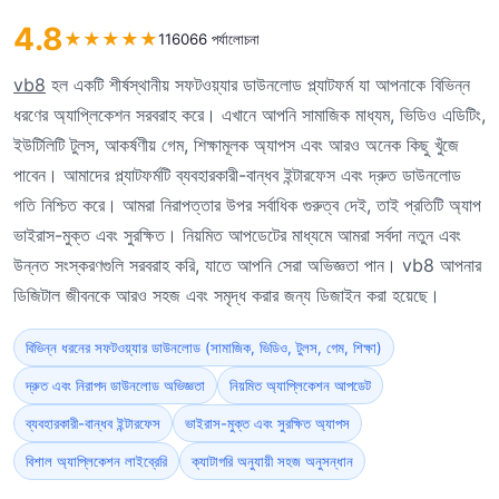
4.8
★
★
★
★
★
116066 পর্যালোচনা
vb8
হল একটি শীর্ষস্থানীয় সফটওয়্যার ডাউনলোড প্ল্যাটফর্ম যা আপনাকে বিভিন্ন
ধরণের অ্যাপ্লিকেশন সরবরাহ করে। এখানে আপনি সামাজিক মাধ্যম, ভিডিও এডিটিং,
ইউটিলিটি টুলস, আকর্ষণীয় গেম, শিক্ষামূলক অ্যাপস এবং আরও অনেক কিছু খুঁজে
পাবেন। আমাদের প্ল্যাটফর্মটি ব্যবহারকারী-বান্ধব ইন্টারফেস এবং দ্রুত ডাউনলোড
গতি নিশ্চিত করে। আমরা নিরাপত্তার উপর সর্বাধিক গুরুত্ব দেই, তাই প্রতিটি অ্যাপ
ভাইরাস-মুক্ত এবং সুরক্ষিত। নিয়মিত আপডেটের মাধ্যমে আমরা সর্বদা নতুন এবং
উন্নত সংস্করণগুলি সরবরাহ করি, যাতে আপনি সেরা অভিজ্ঞতা পান। vb8 আপনার
ডিজিটাল জীবনকে আরও সহজ এবং সমৃদ্ধ করার জন্য ডিজাইন করা হয়েছে।
বিভিন্ন ধরনের সফটওয়্যার ডাউনলোড (সামাজিক, ভিডিও, টুলস, গেম, শিক্ষা)
দ্রুত এবং নিরাপদ ডাউনলোড অভিজ্ঞতা
নিয়মিত অ্যাপ্লিকেশন আপডেট
ব্যবহারকারী-বান্ধব ইন্টারফেস
ভাইরাস-মুক্ত এবং সুরক্ষিত অ্যাপস
বিশাল অ্যাপ্লিকেশন লাইব্রেরি
ক্যাটাগরি অনুযায়ী সহজ অনুসন্ধান