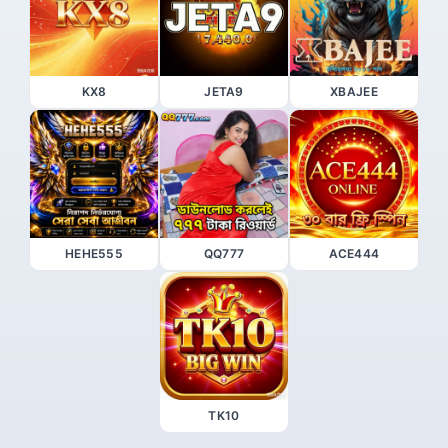
KX8
JETA9
XBAJEE
HEHE555
QQ777
ACE444
TK10