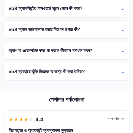
vb8 অ্যাকাউন্টের পাসওয়ার্ড ভুলে গেলে কী করব?
vb8 অ্যাপ ডাউনলোড করার নিরাপদ উপায় কী?
অ্যাপ বা ওয়েবসাইট কাজ না করলে কীভাবে সমাধান করব?
vb8 ব্যবহারে ঝুঁকি নিয়ন্ত্রণের জন্য কী করা উচিত?
পেশাদার পর্যালোচনা
★
★
★
★
☆
4.4
সম্পাদকীয় দল
নিরাপত্তা ও অ্যাকাউন্ট ব্যবস্থাপনা মূল্যায়ন