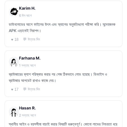
Karim H.
6 দিন আগে
ডাউনলোডের আগে ফাইলের উৎস এবং অ্যাপের অনুমতিগুলো পরীক্ষা করি। সন্দেহজনক
APK এড়ানোই নিরাপদ।
💬 উত্তর দিন
♥ 18
Farhana M.
1 সপ্তাহ আগে
ব্রাউজারের ক্যাশ পরিষ্কার করার পর পেজ ঠিকভাবে লোড হয়েছে। ডিভাইস ও
ব্রাউজার আপডেট রাখাও কাজে দেয়।
💬 উত্তর দিন
♥ 17
Hasan R.
2 সপ্তাহ আগে
স্থানীয় আইন ও বয়সসীমা যাচাই করার বিষয়টি গুরুত্বপূর্ণ। কোনো লাভের নিশ্চয়তা ধরে