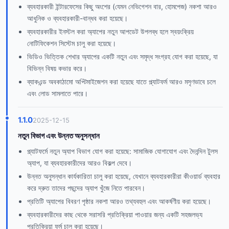
ব্যবহারকারী ইন্টারফেসের কিছু অংশের (যেমন নেভিগেশন বার, হোমপেজ) নকশা আরও
আধুনিক ও ব্যবহারকারী-বান্ধব করা হয়েছে।
ব্যবহারকারীর ইনস্টল করা অ্যাপের নতুন আপডেট উপলব্ধ হলে স্বয়ংক্রিয়
নোটিফিকেশন সিস্টেম চালু করা হয়েছে।
ভিডিও ভিত্তিক শেখার অ্যাপের একটি নতুন এবং সমৃদ্ধ সংগ্রহ যোগ করা হয়েছে, যা
বিভিন্ন বিষয় কভার করে।
ব্যাকএন্ড অবকাঠামো অপ্টিমাইজেশন করা হয়েছে যাতে প্ল্যাটফর্ম আরও মসৃণভাবে চলে
এবং লোড সামলাতে পারে।
1.1.0
2025-12-15
নতুন বিভাগ এবং উন্নত অনুসন্ধান
প্ল্যাটফর্মে নতুন অ্যাপ বিভাগ যোগ করা হয়েছে: সামাজিক যোগাযোগ এবং দৈনন্দিন টুলস
অ্যাপ, যা ব্যবহারকারীদের আরও বিকল্প দেবে।
উন্নত অনুসন্ধান কার্যকারিতা চালু করা হয়েছে, যেখানে ব্যবহারকারীরা কীওয়ার্ড ব্যবহার
করে দ্রুত তাদের পছন্দের অ্যাপ খুঁজে নিতে পারবেন।
প্রতিটি অ্যাপের বিবরণ পৃষ্ঠার নকশা আরও তথ্যবহুল এবং আকর্ষণীয় করা হয়েছে।
ব্যবহারকারীদের কাছ থেকে সরাসরি প্রতিক্রিয়া পাওয়ার জন্য একটি সহজলভ্য
প্রতিক্রিয়া ফর্ম চালু করা হয়েছে।