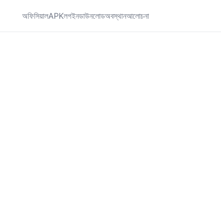
অফিসিয়াল
APK
লগইন
ডাউনলোড
অবস্থান
আলোচনা