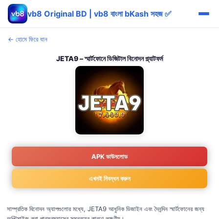
vb8 Original BD | vb8 বাংলা bKash সহজ ✅
← হোমে ফিরে যান
JETA9 – স্মার্টফোনে ডিজিটাল বিনোদন প্ল্যাটফর্ম
APK ডাউনলোড
এখনই নিবন্ধন করুন
সাম্প্রতিক বিনোদন অ্যাপগুলোর মধ্যে, JETA9 আধুনিক ডিজাইন এবং দৈনন্দিন স্মার্টফোনের জন্য
অপ্টিমাইজ করা পারফরম্যান্সের সমন্বয়ের কারণে লক্ষণীয়।