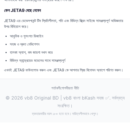
কেন JETA9 বেছে নেবেন
JETA9 এর ডেভেলপমেন্ট টিম স্থিতিশীলতা, গতি এবং বিভিন্ন স্ক্রিন সাইজে সামঞ্জস্যপূর্ণ অভিজ্ঞতার
উপর বিনিয়োগ করে।
আধুনিক ও সুসংগত ডিজাইন
সহজ ও দ্রুত নেভিগেশন
হালকা অ্যাপ, কম জায়গা দখল করে
বিভিন্ন অ্যান্ড্রয়েড মডেলের সাথে সামঞ্জস্যপূর্ণ
এখনই JETA9 ডাউনলোড করুন এবং JETA9 কে আপনার প্রিয় বিনোদন অ্যাপে পরিণত করুন।
শর্তাবলী
গোপনীয়তা নীতি
© 2026 vb8 Original BD | vb8 বাংলা bKash সহজ ✅. সর্বস্বত্ব
সংরক্ষিত।
ব্যবহারকারীর বয়স ১৮+ হতে হবে। দায়িত্বশীলভাবে খেলুন।