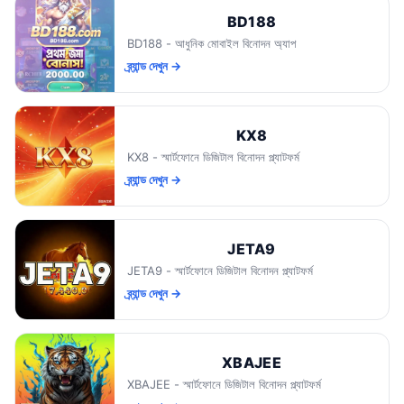
BD188
BD188 - আধুনিক মোবাইল বিনোদন অ্যাপ
ব্র্যান্ড দেখুন →
KX8
KX8 - স্মার্টফোনে ডিজিটাল বিনোদন প্ল্যাটফর্ম
ব্র্যান্ড দেখুন →
JETA9
JETA9 - স্মার্টফোনে ডিজিটাল বিনোদন প্ল্যাটফর্ম
ব্র্যান্ড দেখুন →
XBAJEE
XBAJEE - স্মার্টফোনে ডিজিটাল বিনোদন প্ল্যাটফর্ম