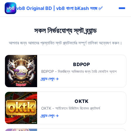
vb8 Original BD | vb8 বাংলা bKash সহজ ✅
সকল নির্ভরযোগ্য স্লট ব্র্যান্ড
আপনার জন্য আমাদের প্রস্তাবিত স্লট প্ল্যাটফর্মের সম্পূর্ণ তালিকা অন্বেষণ করুন।
BDPOP
BDPOP - নিরবচ্ছিন্ন অভিজ্ঞতার জন্য তৈরি মোবাইল অ্যাপ
ব্র্যান্ড দেখুন →
OKTK
OKTK - স্মার্টফোনে ডিজিটাল বিনোদন প্ল্যাটফর্ম
ব্র্যান্ড দেখুন →