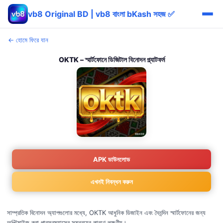
vb8 Original BD | vb8 বাংলা bKash সহজ ✅
← হোমে ফিরে যান
OKTK – স্মার্টফোনে ডিজিটাল বিনোদন প্ল্যাটফর্ম
APK ডাউনলোড
এখনই নিবন্ধন করুন
সাম্প্রতিক বিনোদন অ্যাপগুলোর মধ্যে, OKTK আধুনিক ডিজাইন এবং দৈনন্দিন স্মার্টফোনের জন্য
অপ্টিমাইজ করা পারফরম্যান্সের সমন্বয়ের কারণে লক্ষণীয়।