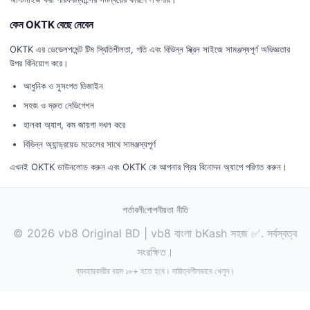
কেন OKTK বেছে নেবেন
OKTK এর ডেভেলপমেন্ট টিম স্থিতিশীলতা, গতি এবং বিভিন্ন স্ক্রিন সাইজে সামঞ্জস্যপূর্ণ অভিজ্ঞতার
উপর বিনিয়োগ করে।
আধুনিক ও সুসংগত ডিজাইন
সহজ ও দ্রুত নেভিগেশন
হালকা অ্যাপ, কম জায়গা দখল করে
বিভিন্ন অ্যান্ড্রয়েড মডেলের সাথে সামঞ্জস্যপূর্ণ
এখনই OKTK ডাউনলোড করুন এবং OKTK কে আপনার প্রিয় বিনোদন অ্যাপে পরিণত করুন।
শর্তাবলী
গোপনীয়তা নীতি
© 2026 vb8 Original BD | vb8 বাংলা bKash সহজ ✅. সর্বস্বত্ব
সংরক্ষিত।
ব্যবহারকারীর বয়স ১৮+ হতে হবে। দায়িত্বশীলভাবে খেলুন।