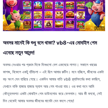
অবসর মানেই কি শুধু বসে থাকা? vb8-এর মোবাইল গেম
এনেছে নতুন আনন্দ!
অবসর নেওয়ার পর প্রথম দিকে দিনগুলো বেশ একঘেয়ে লাগত। সকালে খবরের
কাগজ, বিকেলে একটু হাঁটাচলা – এই ছিল আমার রুটিন। মনে হচ্ছিল, জীবনের একটা
বড় অংশ যেন হারিয়ে গেছে। একদিন আমার নাতি vb8 প্ল্যাটফর্মের কথা বলছিল,
যেখানে নাকি হাজার হাজার অ্যাপ আর গেম পাওয়া যায়। ওর কথা শুনে আমি
কৌতূহলবশত একটা মোবাইল গেম ডাউনলোড করে ফেললাম। আর কী বলবো, সেই
দিন থেকেই আমার অবসর জীবনের মানেটা যেন বদলে গেছে!