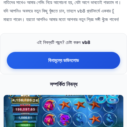
নাতিদের সাথেও আমার গেমিং নিয়ে আলোচনা হয়, যেটা আগে ভাবতেই পারতাম না।
যদি আপনিও অবসরে নতুন কিছু খুঁজতে চান, তাহলে vb8 প্ল্যাটফর্মে একবার ঢুঁ
মারতে পারেন। হয়তো আপনিও আমার মতো আপনার নতুন প্রিয় সঙ্গী খুঁজে পাবেন!
এই নিবন্ধটি পছন্দ? চেষ্টা করুন
vb8
বিনামূল্যে ডাউনলোড
সম্পর্কিত নিবন্ধ