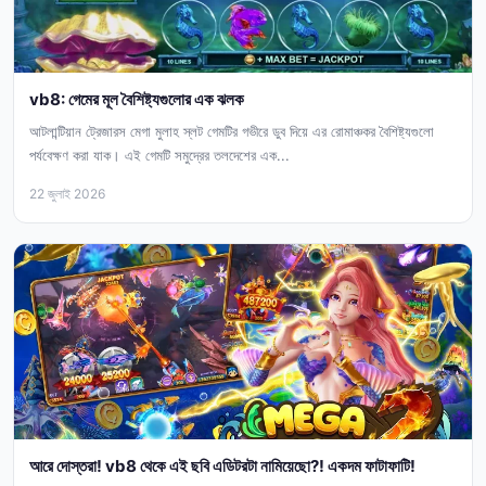
vb8: গেমের মূল বৈশিষ্ট্যগুলোর এক ঝলক
আটলান্টিয়ান ট্রেজারস মেগা মুলাহ স্লট গেমটির গভীরে ডুব দিয়ে এর রোমাঞ্চকর বৈশিষ্ট্যগুলো
পর্যবেক্ষণ করা যাক। এই গেমটি সমুদ্রের তলদেশের এক...
22 জুলাই 2026
আরে দোস্তরা! vb8 থেকে এই ছবি এডিটরটা নামিয়েছো?! একদম ফাটাফাটি!