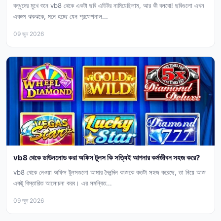
বন্ধুদের মুখে শুনে vb8 থেকে একটা ছবি এডিটর নামিয়েছিলাম, আর কী বলবো! ছবিগুলো এখন
একদম ঝকঝকে, মনে হচ্ছে যেন প্রফেশনাল...
09 জুন 2026
vb8 থেকে ডাউনলোড করা অফিস টুলস কি সত্যিই আপনার কর্মজীবন সহজ করে?
vb8 থেকে নেওয়া অফিস টুলসগুলো আমার দৈনন্দিন কাজকে কতটা সহজ করেছে, তা নিয়ে আজ
একটু বিস্তারিত আলোচনা করব। এর সমন্বিত...
09 জুন 2026