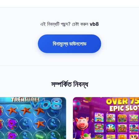
এই নিবন্ধটি পছন্দ? চেষ্টা করুন
vb8
বিনামূল্যে ডাউনলোড
সম্পর্কিত নিবন্ধ