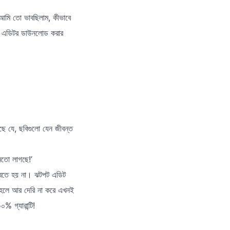
 আমি তো ভাবছিলাম, কীভাবে
ি এডিটর ডাউনলোড করার
ছে যে, ছবিগুলো যেন জীবন্ত
মতো লাগছে!’
াবতে হয় না। ঝটপট এডিট
তাহলে আর দেরি না করে এখনই
 গ্যারান্টি!