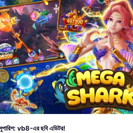
া সুপারিশ: vb8-এর ছবি এডিটর!