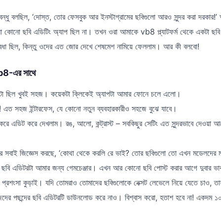
্ধু বলছিল, ‘দোস্ত, তোর ফেসবুক আর ইনস্টাগ্রামের ছবিগুলো আরও সুন্দর করা দরকার!’
কোনো ছবি এডিটিং অ্যাপ ছিল না। তখন ওরা আমাকে vb8 প্ল্যাটফর্ম থেকে একটা ছব
বিধা ছিল, কিন্তু ওদের এত জোর দেখে শেষমেশ নামিয়ে ফেললাম। আর কী বলবো!
vb8-এর সাথে
া ছিল খুবই সহজ। কয়েকটা ক্লিকেই অ্যাপটা আমার ফোনে চলে এলো।
 এত সহজ ইন্টারফেস, যে কোনো নতুন ব্যবহারকারীও সহজে বুঝে যাবে।
করে এডিট করে দেখলাম। রঙ, আলো, কন্ট্রাস্ট – সবকিছুর সেটিং এত সুন্দরভাবে দেওয়া আ
র পর সবাই জিজ্ঞেস করছে, ‘কোথা থেকে করলি রে ভাই? তোর ছবিগুলো তো এখন মডেলদের 
বি এডিটরটা আমার জন্য গেমচেঞ্জার। এখন আর কোনো ছবি পোস্ট করার আগে দুবার ভ
র প্রশংসা কুড়াই। যদি তোমরাও তোমাদের ছবিগুলোকে নেক্সট লেভেলে নিয়ে যেতে চাও, 
র পছন্দের ছবি এডিটরটি ডাউনলোড করে নাও। বিশ্বাস করো, হতাশ হবে না! একদম ১০০%