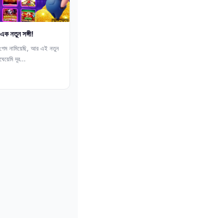
ক নতুন সঙ্গী!
েম নামিয়েছি, আর এই নতুন
েয়েমি দূর...