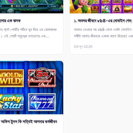
যগুলোর এক ঝলক
১. অবসর জীবনে vb8-এর মোবাইল গেম: এ
লাহ স্লট গেমটির গভীরে ডুব দিয়ে এর রোমাঞ্চকর
অবসর নেওয়ার পর vb8 থেকে একটা মোবাইল গ
 যাক। এই গেমটি সমুদ্রের তলদেশের এক...
সঙ্গীটা আমার জীবনকে একদম বদলে দিয়েছে! একঘ
09 জুন 2026
ফিস টুলস কি সত্যিই আপনার কর্মজীবন