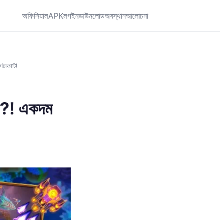
অফিসিয়াল
APK
লগইন
ডাউনলোড
অবস্থান
আলোচনা
টাফাটি!
ো?! একদম