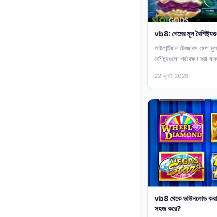
vb8: গেমের মূল বৈশিষ্ট্
আটলান্টিয়ান ট্রেজারস মেগা মু
বৈশিষ্ট্যগুলো পর্যবেক্ষণ করা
22 জুলাই 2026
vb8 থেকে ডাউনলোড করা অ
সহজ করে?